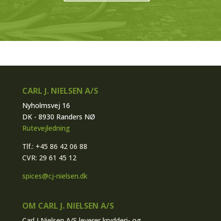
CARL J. NIELSEN A/S
Nyholmsvej 16
DK - 8930 Randers NØ
Rutevejledning
Tlf.: +45 86 42 06 88
CVR: 29 61 45 12
spices@cj-nielsen.dk
OM CARL J. NIELSEN A/S
Carl J Nielsen A/S leverer krydderi- og