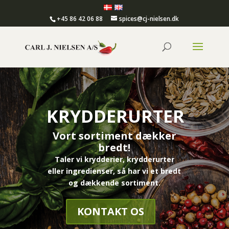
+45 86 42 06 88
spices@cj-nielsen.dk
KRYDDERURTER
Vort sortiment dækker
bredt!
Taler vi krydderier, krydderurter
eller ingredienser, så har vi et bredt
og dækkende sortiment.
KONTAKT OS