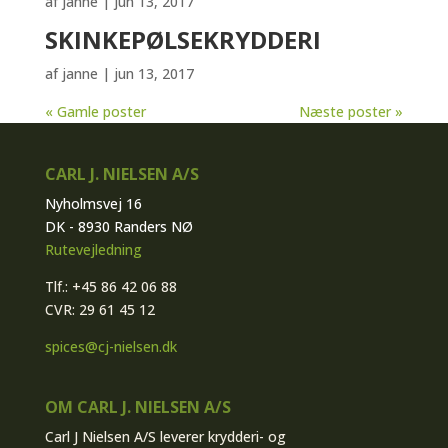
af
janne
|
jun 13, 2017
SKINKEPØLSEKRYDDERI
af
janne
|
jun 13, 2017
« Gamle poster
Næste poster »
CARL J. NIELSEN A/S
Nyholmsvej 16
DK - 8930 Randers NØ
Rutevejledning
Tlf.: +45 86 42 06 88
CVR: 29 61 45 12
spices@cj-nielsen.dk
OM CARL J. NIELSEN A/S
Carl J Nielsen A/S leverer krydderi- og