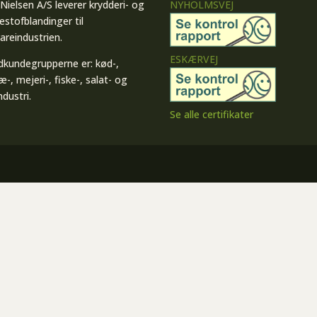
J Nielsen A/S leverer krydderi- og
NYHOLMSVEJ
estofblandinger til
areindustrien.
ESKÆRVEJ
kundegrupperne er: kød-,
æ-, mejeri-, fiske-, salat- og
ndustri.
Se alle certifikater