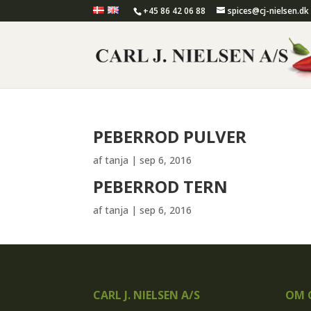
+45 86 42 06 88
spices@cj-nielsen.dk
PEBERROD PULVER
af
tanja
|
sep 6, 2016
PEBERROD TERN
af
tanja
|
sep 6, 2016
CARL J. NIELSEN A/S
OM C