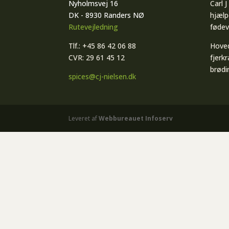
Nyholmsvej 16
Carl 
DK - 8930 Randers NØ
hjælp
Rutevejledning
fødev
Tlf.: +45 86 42 06 88
Hoved
CVR: 29 61 45 12
fjerkr
brødi
spices@cj-nielsen.dk
Leveret af
Webbureauet Infoserv