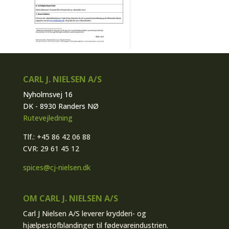
CARL J. NIELSEN A/S
Nyholmsvej 16
DK - 8930 Randers NØ
Rutevejledning
Tlf.: +45 86 42 06 88
CVR: 29 61 45 12
spices@cj-nielsen.dk
OM CARL J. NIELSEN A/S
Carl J Nielsen A/S leverer krydderi- og
hjælpestofblandinger til fødevareindustrien.