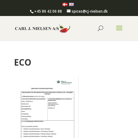
+45 86 42 06 88
spices@cj-nielsen.dk
ECO