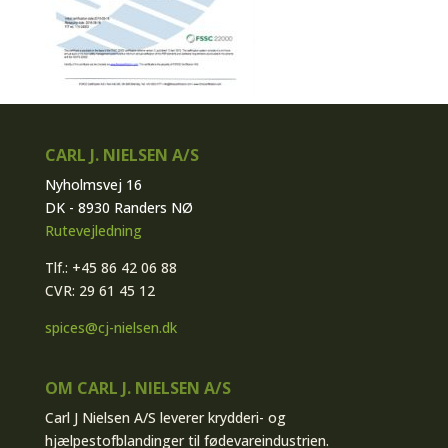
CARL J. NIELSEN A/S
Nyholmsvej 16
DK - 8930 Randers NØ
Rutevejledning
Tlf.: +45 86 42 06 88
CVR: 29 61 45 12
spices@cj-nielsen.dk
OM CARL J. NIELSEN A/S
Carl J Nielsen A/S leverer krydderi- og
hjælpestofblandinger til fødevareindustrien.