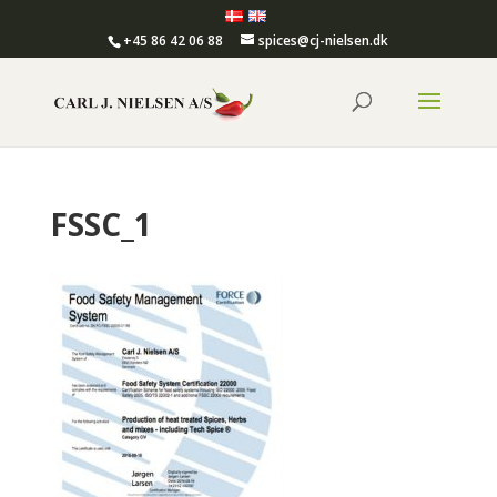
+45 86 42 06 88
spices@cj-nielsen.dk
FSSC_1