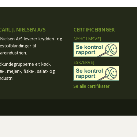
ARL J. NIELSEN A/S
CERTIFICERINGER
J Nielsen A/S leverer krydderi- og
NYHOLMSVEJ
estofblandinger til
areindustrien.
ESKÆRVEJ
kundegrupperne er: kød-,
æ-, mejeri-, fiske-, salat- og
ndustri.
Se alle certifikater