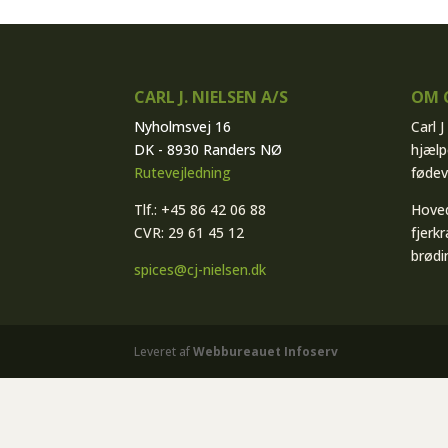
CARL J. NIELSEN A/S
OM C
Nyholmsvej 16
Carl 
DK - 8930 Randers NØ
hjælp
Rutevejledning
fødev
Tlf.: +45 86 42 06 88
Hoved
CVR: 29 61 45 12
fjerkr
brødi
spices@cj-nielsen.dk
Leveret af
Webbureauet Infoserv