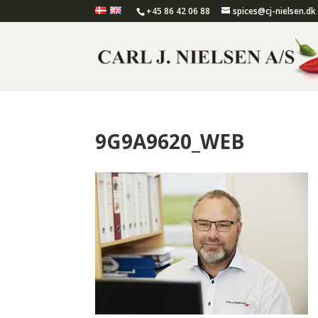
+45 86 42 06 88
spices@cj-nielsen.dk
9G9A9620_WEB