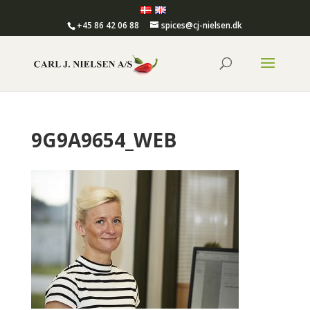
+45 86 42 06 88
spices@cj-nielsen.dk
9G9A9654_WEB