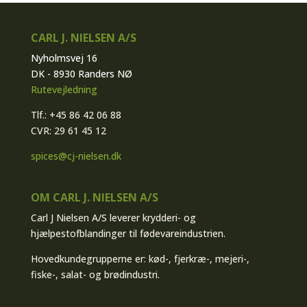
CARL J. NIELSEN A/S
Nyholmsvej 16
DK - 8930 Randers NØ
Rutevejledning
Tlf.: +45 86 42 06 88
CVR: 29 61 45 12
spices@cj-nielsen.dk
OM CARL J. NIELSEN A/S
Carl J Nielsen A/S leverer krydderi- og
hjælpestofblandinger til fødevareindustrien.
Hovedkundegrupperne er: kød-, fjerkræ-, mejeri-,
fiske-, salat- og brødindustri.