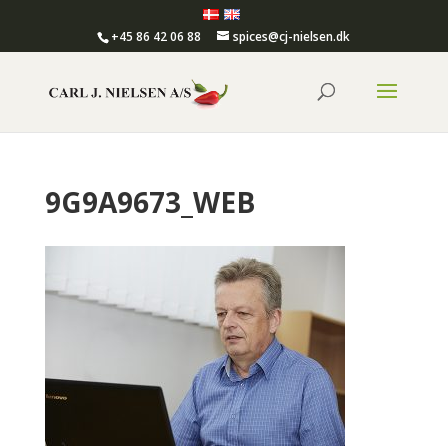
+45 86 42 06 88
spices@cj-nielsen.dk
9G9A9673_WEB