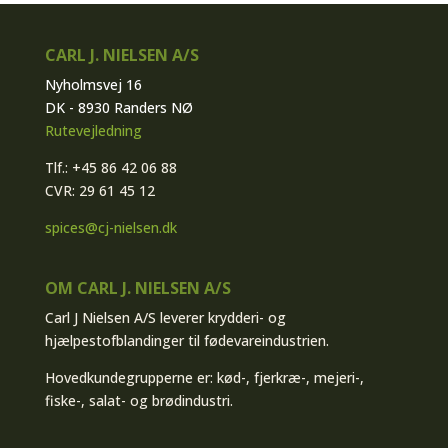
CARL J. NIELSEN A/S
Nyholmsvej 16
DK - 8930 Randers NØ
Rutevejledning
Tlf.: +45 86 42 06 88
CVR: 29 61 45 12
spices@cj-nielsen.dk
OM CARL J. NIELSEN A/S
Carl J Nielsen A/S leverer krydderi- og
hjælpestofblandinger til fødevareindustrien.
Hovedkundegrupperne er: kød-, fjerkræ-, mejeri-,
fiske-, salat- og brødindustri.