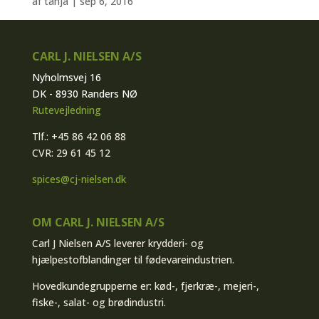
af
tanja
|
sep 6, 2016
CARL J. NIELSEN A/S
Nyholmsvej 16
DK - 8930 Randers NØ
Rutevejledning
Tlf.: +45 86 42 06 88
CVR: 29 61 45 12
spices@cj-nielsen.dk
OM CARL J. NIELSEN A/S
Carl J Nielsen A/S leverer krydderi- og
hjælpestofblandinger til fødevareindustrien.
Hovedkundegrupperne er: kød-, fjerkræ-, mejeri-,
fiske-, salat- og brødindustri.