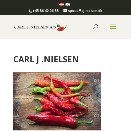
+45 86 42 06 88
spices@cj-nielsen.dk
CARL J .NIELSEN