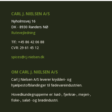
CARL J. NIELSEN A/S
Nyholmsvej 16
DK - 8930 Randers NØ
Rutevejledning
Tlf.: +45 86 42 06 88
CVR: 29 61 45 12
spices@cj-nielsen.dk
OM CARL J. NIELSEN A/S
Carl J Nielsen A/S leverer krydderi- og
hjælpestofblandinger til fødevareindustrien.
Hovedkundegrupperne er: kød-, fjerkræ-, mejeri-,
fiske-, salat- og brødindustri.